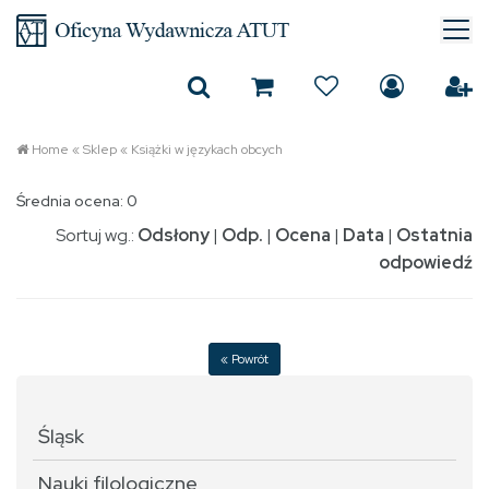
Home
«
Sklep
«
Książki w językach obcych
Średnia ocena: 0
Sortuj wg.:
Odsłony
|
Odp.
|
Ocena
|
Data
|
Ostatnia
odpowiedź
« Powrót
Śląsk
Nauki filologiczne