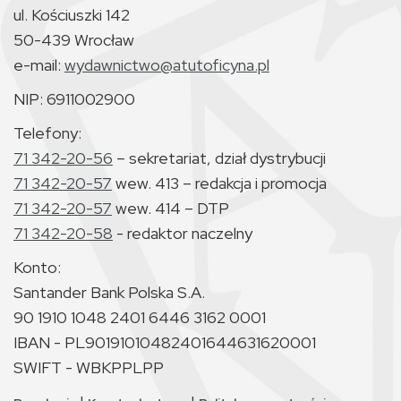
ul. Kościuszki 142
50-439 Wrocław
e-mail:
wydawnictwo@atutoficyna.pl
NIP: 6911002900
Telefony:
71 342-20-56
– sekretariat, dział dystrybucji
71 342-20-57
wew. 413 – redakcja i promocja
71 342-20-57
wew. 414 – DTP
71 342-20-58
- redaktor naczelny
Konto:
Santander Bank Polska S.A.
90 1910 1048 2401 6446 3162 0001
IBAN - PL90191010482401644631620001
SWIFT - WBKPPLPP