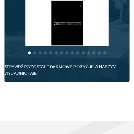
SPRAWDŹ POZOSTAŁE
DARMOWE POZYCJE
W NASZYM
WYDAWNICTWIE