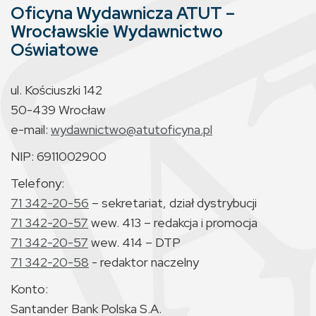
Oficyna Wydawnicza ATUT –
Wrocławskie Wydawnictwo
Oświatowe
ul. Kościuszki 142
50-439 Wrocław
e-mail:
wydawnictwo@atutoficyna.pl
NIP: 6911002900
Telefony:
71 342-20-56
– sekretariat, dział dystrybucji
71 342-20-57
wew. 413 – redakcja i promocja
71 342-20-57
wew. 414 – DTP
71 342-20-58
- redaktor naczelny
Konto:
Santander Bank Polska S.A.