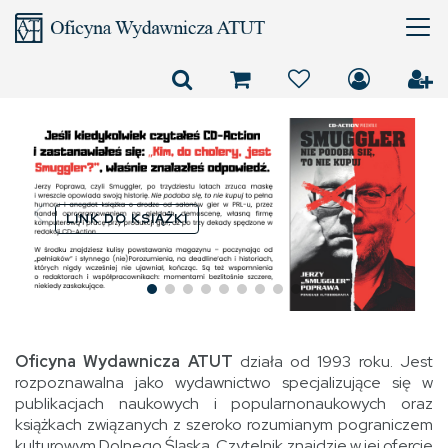
Złotonośne Góry
Sobotnie panami nas
uczyniły
LINK DO KSIĄŻKI
LINK DO KSIĄŻKI
Oficyna Wydawnicza ATUT
działa od 1993 roku. Jest
rozpoznawalna jako wydawnictwo specjalizujące się w
publikacjach naukowych i popularnonaukowych oraz
książkach związanych z szeroko rozumianym pograniczem
kulturowym Dolnego Śląska. Czytelnik znajdzie w jej ofercie