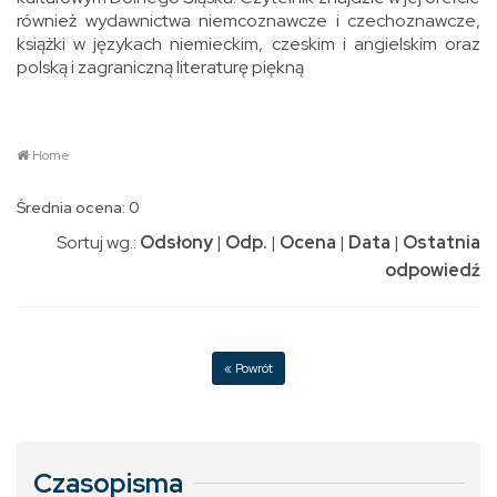
również wydawnictwa niemcoznawcze i czechoznawcze,
książki w językach niemieckim, czeskim i angielskim oraz
polską i zagraniczną literaturę piękną
Home
Średnia ocena: 0
Sortuj wg.:
Odsłony
|
Odp.
|
Ocena
|
Data
|
Ostatnia
odpowiedź
« Powrót
Czasopisma