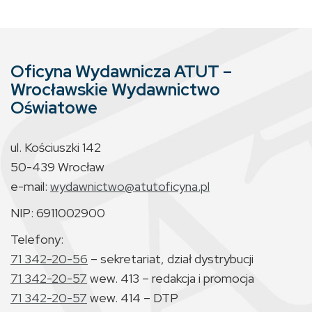
Oficyna Wydawnicza ATUT –
Wrocławskie Wydawnictwo
Oświatowe
ul. Kościuszki 142
50-439 Wrocław
e-mail:
wydawnictwo@atutoficyna.pl
NIP: 6911002900
Telefony:
71 342-20-56
– sekretariat, dział dystrybucji
71 342-20-57
wew. 413 – redakcja i promocja
71 342-20-57
wew. 414 – DTP