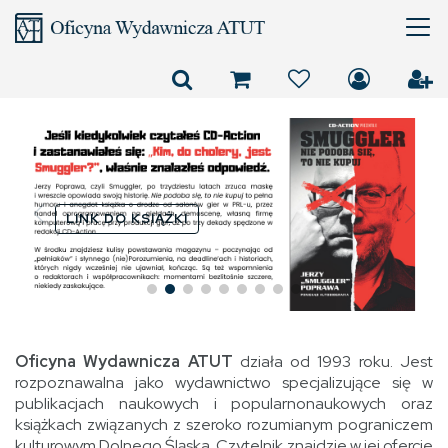
Złotonośne Góry
Sobotnie panami nas
uczyniły
LINK DO KSIĄŻKI
Oficyna Wydawnicza ATUT
działa od 1993 roku. Jest
rozpoznawalna jako wydawnictwo specjalizujące się w
publikacjach naukowych i popularnonaukowych oraz
książkach związanych z szeroko rozumianym pograniczem
kulturowym Dolnego Śląska. Czytelnik znajdzie w jej ofercie