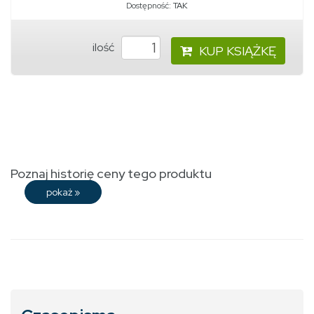
Dostępność:
TAK
ilość
KUP KSIĄŻKĘ
Poznaj historię ceny tego produktu
pokaż
»