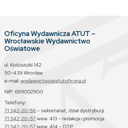
Oficyna Wydawnicza ATUT –
Wrocławskie Wydawnictwo
Oświatowe
ul. Kościuszki 142
50-439 Wrocław
e-mail:
wydawnictwo@atutoficyna.pl
NIP: 6911002900
Telefony:
71 342-20-56
– sekretariat, dział dystrybucji
71 342-20-57
wew. 413 – redakcja i promocja
71 342-20-57
wew. 414 – DTP