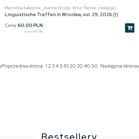
Marcelina Kałasznik, Joanna Szczęk, Artur Tworek (redakcja)
Linguistische Treffen in Wrocław, vol. 29, 2026 (I)
Cena:
60.00 PLN
w tym VAT 8%
 «Poprzednia strona · 1
2
3
4
5
10
20
30
40
50
·
Następna strona
Bestsellery