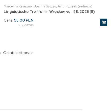
Marcelina Kałasznik, Joanna Szczęk, Artur Tworek (redakcja)
Linguistische Treffen in Wrocław, vol. 28, 2025 (II)
Cena:
55.00 PLN
w tym VAT 8%
»
·
Ostatnia strona>