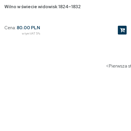
Wilno w świecie widowisk 1824–1832
Cena:
80.00 PLN
w tym VAT 5%
<Pierwsza st