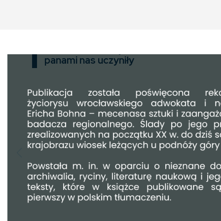
Złotonośne Góry Sobotnie
panami nas uczyniły