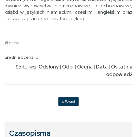
również wydawnictwa niemcoznawcze i czechoznawcze,
książki w językach niemieckim, czeskim i angielskim oraz
polską i zagraniczną literaturę piękną
Home
Średnia ocena: 0
Sortuj wg.:
Odsłony
|
Odp.
|
Ocena
|
Data
|
Ostatnia
odpowiedź
« Powrót
Czasopisma