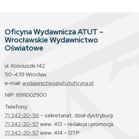
Oficyna Wydawnicza ATUT –
Wrocławskie Wydawnictwo
Oświatowe
ul. Kościuszki 142
50-439 Wrocław
e-mail:
wydawnictwo@atutoficyna.pl
NIP: 6911002900
Telefony:
71 342-20-56
– sekretariat, dział dystrybucji
71 342-20-57
wew. 413 – redakcja i promocja
71 342-20-57
wew. 414 – DTP