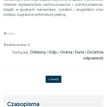
również wydawnictwa niemcoznawcze i czechoznawcze,
książki w językach niemieckim, czeskim i angielskim oraz
polską i zagraniczną literaturę piękną
Home
Średnia ocena: 0
Sortuj wg.:
Odsłony
|
Odp.
|
Ocena
|
Data
|
Ostatnia
odpowiedź
« Powrót
Czasopisma