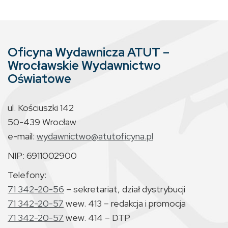
Oficyna Wydawnicza ATUT –
Wrocławskie Wydawnictwo
Oświatowe
ul. Kościuszki 142
50-439 Wrocław
e-mail:
wydawnictwo@atutoficyna.pl
NIP: 6911002900
Telefony:
71 342-20-56
– sekretariat, dział dystrybucji
71 342-20-57
wew. 413 – redakcja i promocja
71 342-20-57
wew. 414 – DTP