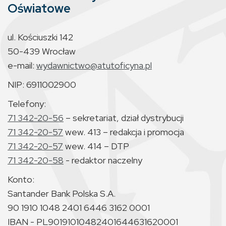
Oświatowe
ul. Kościuszki 142
50-439 Wrocław
e-mail:
wydawnictwo@atutoficyna.pl
NIP: 6911002900
Telefony:
71 342-20-56
– sekretariat, dział dystrybucji
71 342-20-57
wew. 413 – redakcja i promocja
71 342-20-57
wew. 414 – DTP
71 342-20-58
- redaktor naczelny
Konto:
Santander Bank Polska S.A.
90 1910 1048 2401 6446 3162 0001
IBAN - PL90191010482401644631620001