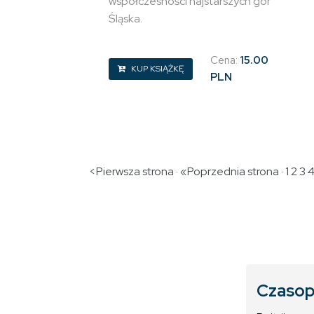
współczesności najstarszych gór
Śląska.
Cena:
15.00
KUP KSIĄŻKĘ
PLN
<Pierwsza strona · «Poprzednia strona · 1
2
3
Czasop