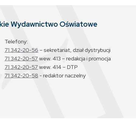
skie Wydawnictwo Oświatowe
Telefony:
71 342-20-56
– sekretariat, dział dystrybucji
71 342-20-57
wew. 413 – redakcja i promocja
71 342-20-57
wew. 414 – DTP
71 342-20-58
- redaktor naczelny