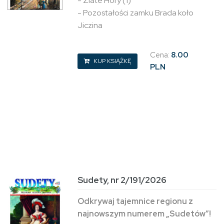
- Zlaté Hory (1)
- Pozostałości zamku Brada koło
Jiczina
Cena:
8.00
KUP KSIĄŻKĘ
PLN
Sudety, nr 2/191/2026
Odkrywaj tajemnice regionu z
najnowszym numerem „Sudetów”!