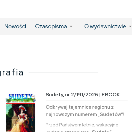
Nowości
Czasopisma
O wydawnictwie
rafia
Sudety, nr 2/191/2026 | EBOOK
Odkrywaj tajemnice regionu z
najnowszym numerem „Sudetów”!
Przed Państwem letnie, wakacyjne