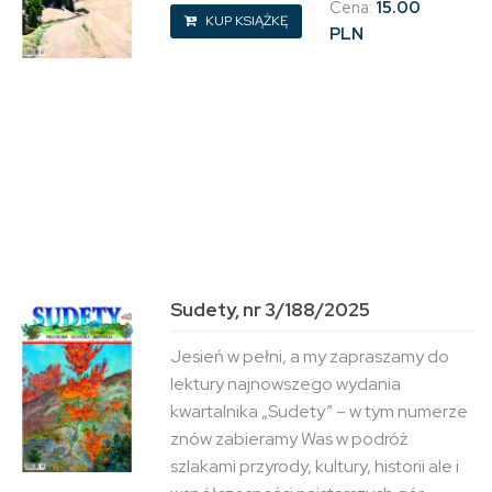
Cena:
15.00
KUP KSIĄŻKĘ
PLN
Sudety, nr 3/188/2025
Jesień w pełni, a my zapraszamy do
lektury najnowszego wydania
kwartalnika „Sudety” – w tym numerze
znów zabieramy Was w podróż
szlakami przyrody, kultury, historii ale i