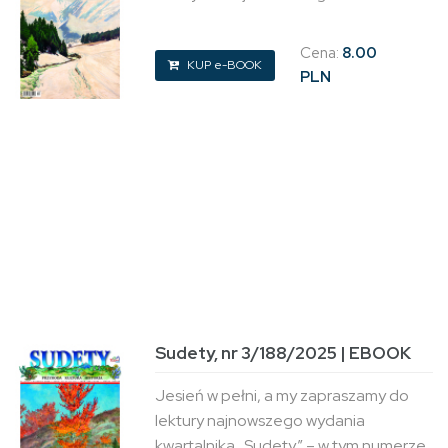
Cena:
8.00
KUP e-BOOK
PLN
Sudety, nr 3/188/2025 | EBOOK
Jesień w pełni, a my zapraszamy do
lektury najnowszego wydania
kwartalnika „Sudety” – w tym numerze