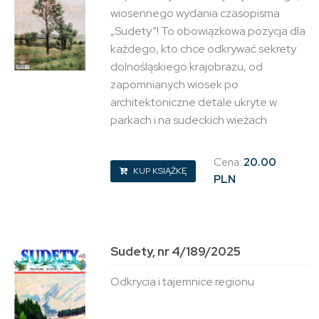
wiosennego wydania czasopisma
„Sudety”! To obowiązkowa pozycja dla
każdego, kto chce odkrywać sekrety
dolnośląskiego krajobrazu, od
zapomnianych wiosek po
architektoniczne detale ukryte w
parkach i na sudeckich wieżach.
Cena:
20.00
KUP KSIĄŻKĘ
PLN
Sudety, nr 4/189/2025
Odkrycia i tajemnice regionu