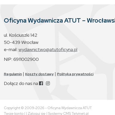
Oficyna Wydawnicza ATUT – Wrocław
ul. Kościuszki 142
50-439 Wrocław
e-mail:
wydawnictwo@atutoficyna.pl
NIP: 6911002900
|
|
Regulamin
Koszty dostawy
Polityka prywatności
Dołącz do nas na
Copyright © 2009-2026 - Oficyna Wydawnicza ATUT
Twoje konto
| |
Zaloguj się
|
Systemy CMS Telvinet.pl