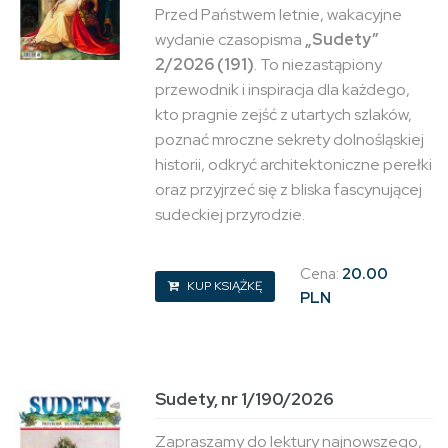
Przed Państwem letnie, wakacyjne
wydanie czasopisma
„Sudety”
2/2026 (191)
. To niezastąpiony
przewodnik i inspiracja dla każdego,
kto pragnie zejść z utartych szlaków,
poznać mroczne sekrety dolnośląskiej
historii, odkryć architektoniczne perełki
oraz przyjrzeć się z bliska fascynującej
sudeckiej przyrodzie.
Cena:
20.00
KUP KSIĄŻKĘ
PLN
Sudety, nr 1/190/2026
Zapraszamy do lektury najnowszego,