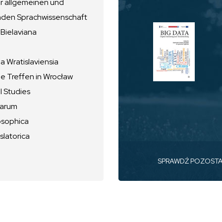
ur allgemeinen und
nden Sprachwissenschaft
 Bielaviana
 Wratislaviensia
he Treffen in Wrocław
l Studies
uarum
osophica
slatorica
SPRAWDŹ POZOST