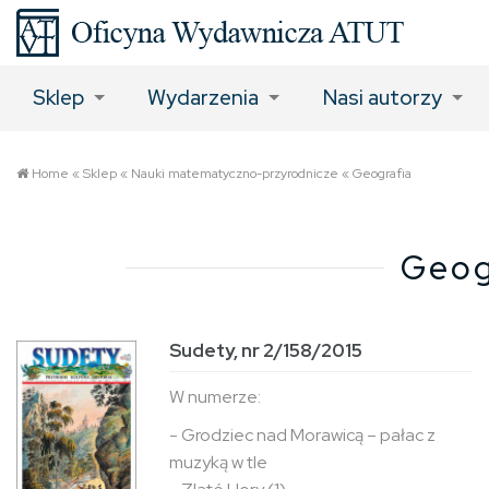
Sklep
Wydarzenia
Nasi autorzy
Home
«
Sklep
«
Nauki matematyczno-przyrodnicze
«
Geografia
Geog
Sudety, nr 2/158/2015
W numerze:
- Grodziec nad Morawicą – pałac z
muzyką w tle