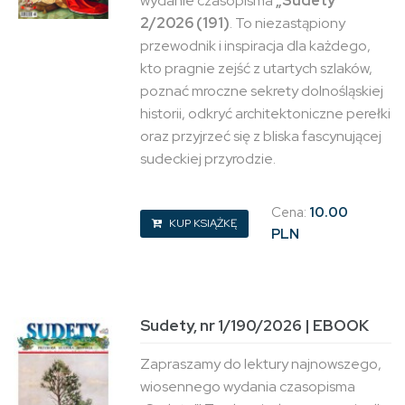
wydanie czasopisma
„Sudety”
2/2026 (191)
. To niezastąpiony
przewodnik i inspiracja dla każdego,
kto pragnie zejść z utartych szlaków,
poznać mroczne sekrety dolnośląskiej
historii, odkryć architektoniczne perełki
oraz przyjrzeć się z bliska fascynującej
sudeckiej przyrodzie.
Cena:
10.00
KUP KSIĄŻKĘ
PLN
Sudety, nr 1/190/2026 | EBOOK
Zapraszamy do lektury najnowszego,
wiosennego wydania czasopisma