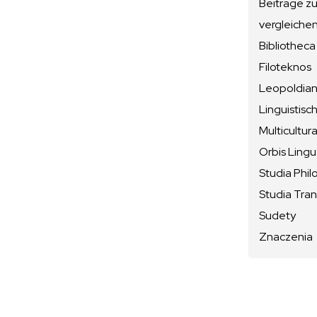
Beiträge z
vergleiche
Bibliotheca
Filoteknos
Leopoldiana
Linguistisc
Multicultura
Orbis Ling
Studia Phil
Studia Tran
Sudety
Znaczenia