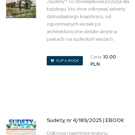
„Sudety”! To obowiązkowa pozycja dla
każdego, kto chce odkrywać sekrety
dolnośląskiego krajobrazu, od
zapomnianych wiosek po
architektoniczne detale ukryte w
parkach i na sudeckich wieżach.
Cena:
10.00
KUP e-BOOK
PLN
Sudety, nr 4/189/2025 | EBOOK
Odkrycia i tajemnice regionu