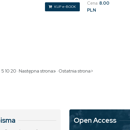
Cena:
8.00
KUP e-BOOK
PLN
4
5
10
20
·
Następna strona»
·
Ostatnia strona>
isma
Open Access