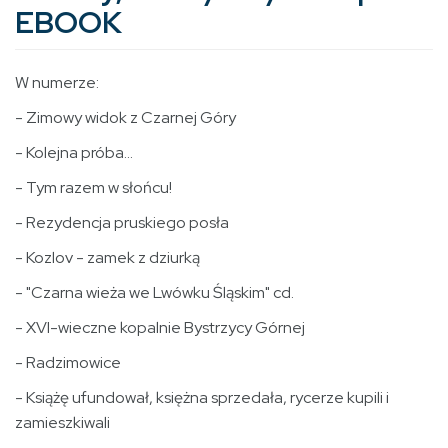
EBOOK
W numerze:
- Zimowy widok z Czarnej Góry
- Kolejna próba...
- Tym razem w słońcu!
- Rezydencja pruskiego posła
- Kozlov - zamek z dziurką
- "Czarna wieża we Lwówku Śląskim" cd.
- XVI-wieczne kopalnie Bystrzycy Górnej
- Radzimowice
- Książę ufundował, księżna sprzedała, rycerze kupili i
zamieszkiwali