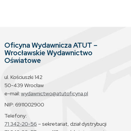
Oficyna Wydawnicza ATUT –
Wrocławskie Wydawnictwo
Oświatowe
ul. Kościuszki 142
50-439 Wrocław
e-mail:
wydawnictwo@atutoficyna.pl
NIP: 6911002900
Telefony:
71 342-20-56
– sekretariat, dział dystrybucji