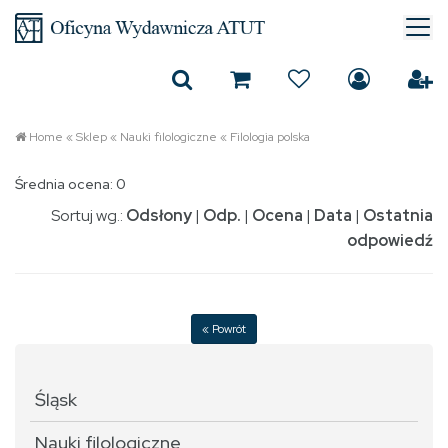
Home
«
Sklep
«
Nauki filologiczne
«
Filologia polska
Średnia ocena: 0
Sortuj wg.:
Odsłony
|
Odp.
|
Ocena
|
Data
|
Ostatnia
odpowiedź
« Powrót
Śląsk
Nauki filologiczne