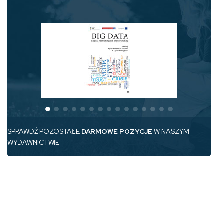
SPRAWDŹ POZOSTAŁE
DARMOWE POZYCJE
W NASZYM
WYDAWNICTWIE