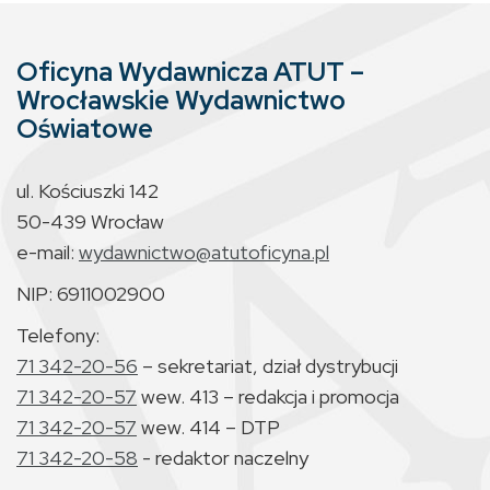
Oficyna Wydawnicza ATUT –
Wrocławskie Wydawnictwo
Oświatowe
ul. Kościuszki 142
50-439 Wrocław
e-mail:
wydawnictwo@atutoficyna.pl
NIP: 6911002900
Telefony:
71 342-20-56
– sekretariat, dział dystrybucji
71 342-20-57
wew. 413 – redakcja i promocja
71 342-20-57
wew. 414 – DTP
71 342-20-58
- redaktor naczelny