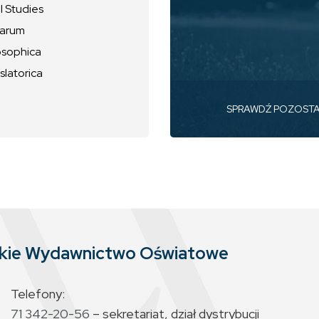
l Studies
uarum
osophica
slatorica
SPRAWDŹ POZOST
skie Wydawnictwo Oświatowe
Telefony:
71 342-20-56
– sekretariat, dział dystrybucji