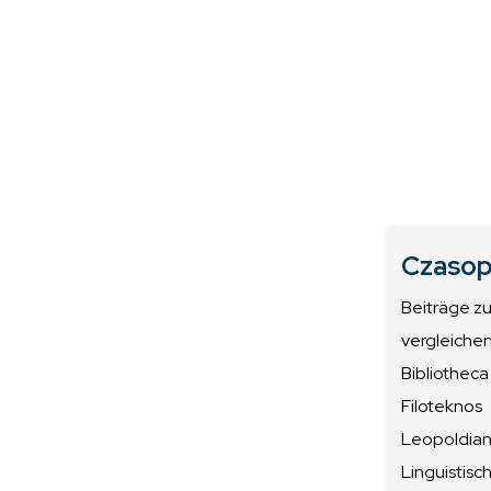
Czasop
Beiträge z
vergleiche
Bibliotheca
Filoteknos
Leopoldiana
Linguistisc