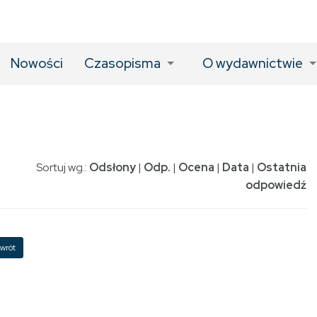
Nowości
Czasopisma
O wydawnictwie
Sortuj wg.:
Odsłony
|
Odp.
|
Ocena
|
Data
|
Ostatnia
odpowiedź
wrót