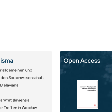
isma
Open Access
ur allgemeinen und
nden Sprachwissenschaft
 Bielaviana
 Wratislaviensia
he Treffen in Wrocław