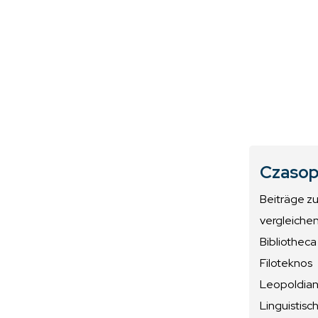
Czasop
Beiträge z
vergleiche
Bibliotheca
Filoteknos
Leopoldiana
Linguistisc