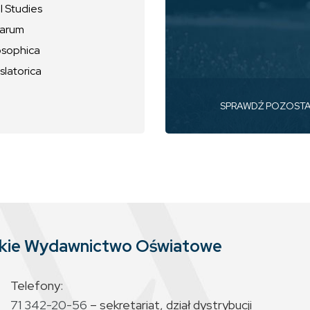
l Studies
uarum
osophica
slatorica
SPRAWDŹ POZOST
skie Wydawnictwo Oświatowe
Telefony:
71 342-20-56
– sekretariat, dział dystrybucji