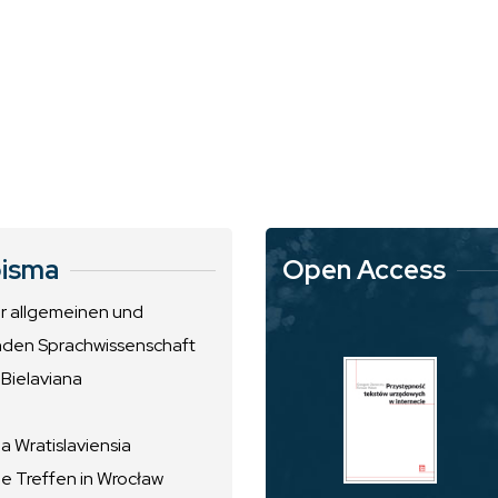
isma
Open Access
ur allgemeinen und
nden Sprachwissenschaft
 Bielaviana
 Wratislaviensia
he Treffen in Wrocław