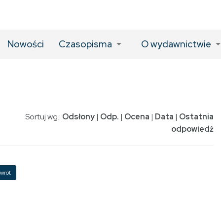
Nowości
Czasopisma
O wydawnictwie
Sortuj wg.:
Odsłony
|
Odp.
|
Ocena
|
Data
|
Ostatnia
odpowiedź
wrót