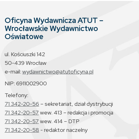
Oficyna Wydawnicza ATUT –
Wrocławskie Wydawnictwo
Oświatowe
ul. Kościuszki 142
50-439 Wrocław
e-mail:
wydawnictwo@atutoficyna.pl
NIP: 6911002900
Telefony:
71 342-20-56
– sekretariat, dział dystrybucji
71 342-20-57
wew. 413 – redakcja i promocja
71 342-20-57
wew. 414 – DTP
71 342-20-58
- redaktor naczelny