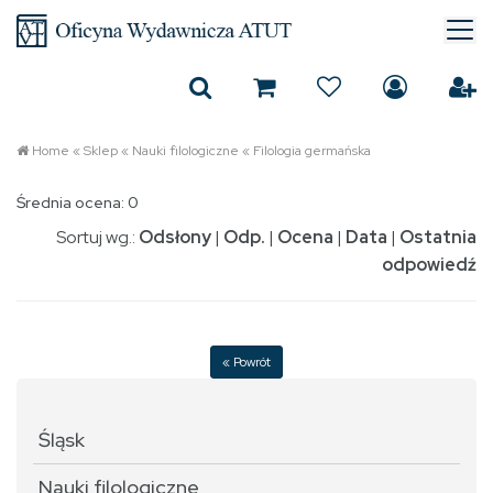
Home
«
Sklep
«
Nauki filologiczne
«
Filologia germańska
Średnia ocena: 0
Sortuj wg.:
Odsłony
|
Odp.
|
Ocena
|
Data
|
Ostatnia
odpowiedź
« Powrót
Śląsk
Nauki filologiczne