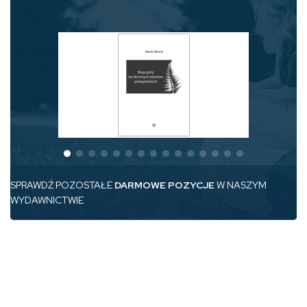
SPRAWDŹ POZOSTAŁE
DARMOWE POZYCJE
W NASZYM
WYDAWNICTWIE