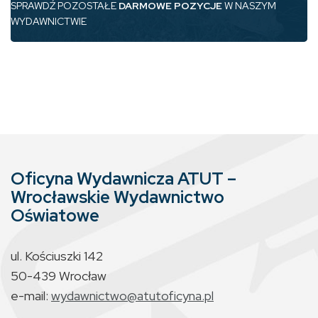
SPRAWDŹ POZOSTAŁE
DARMOWE POZYCJE
W NASZYM
WYDAWNICTWIE
Oficyna Wydawnicza ATUT –
Wrocławskie Wydawnictwo
Oświatowe
ul. Kościuszki 142
50-439 Wrocław
e-mail:
wydawnictwo@atutoficyna.pl