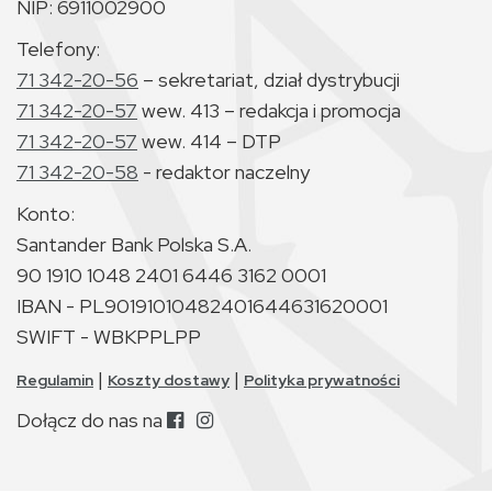
NIP: 6911002900
Telefony:
71 342-20-56
– sekretariat, dział dystrybucji
71 342-20-57
wew. 413 – redakcja i promocja
71 342-20-57
wew. 414 – DTP
71 342-20-58
- redaktor naczelny
Konto:
Santander Bank Polska S.A.
90 1910 1048 2401 6446 3162 0001
IBAN - PL90191010482401644631620001
SWIFT - WBKPPLPP
|
|
Regulamin
Koszty dostawy
Polityka prywatności
Dołącz do nas na