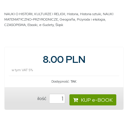
NAUKI O HISTORII, KULTURZE I RELIGII
,
Historia
,
Historia sztuki
,
NAUKI
MATEMATYCZNO-PRZYRODNICZE
,
Geografia
,
Przyroda i ekologia
,
CZASOPISMA
,
Ebooki
,
e-Sudety
,
Śląsk
8.00 PLN
w tym VAT 5%
Dostępność:
TAK
ilość
KUP e-BOOK