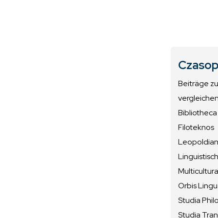
Czasop
Beiträge z
vergleiche
Bibliotheca
Filoteknos
Leopoldiana
Linguistisc
Multicultura
Orbis Ling
Studia Phil
Studia Tran