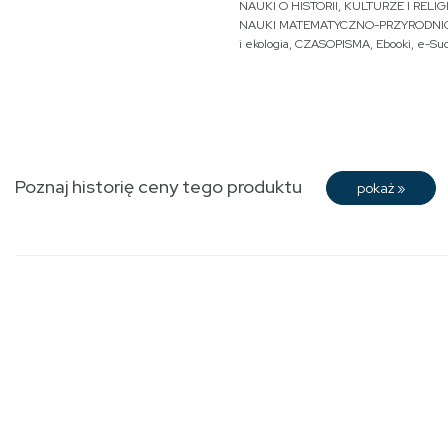
NAUKI O HISTORII, KULTURZE I RELIGI
NAUKI MATEMATYCZNO-PRZYRODNI
i ekologia
,
CZASOPISMA
,
Ebooki
,
e-Su
Poznaj historię ceny tego produktu
pokaż
»