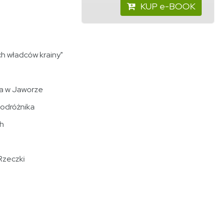
KUP e-BOOK
ch władców krainy"
sza w Jaworze
podróżnika
ch
 Rzeczki