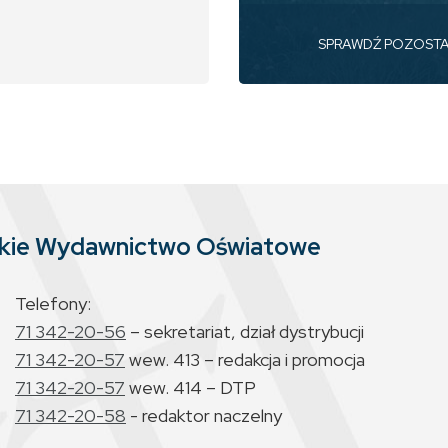
SPRAWDŹ POZOST
skie Wydawnictwo Oświatowe
Telefony:
71 342-20-56
– sekretariat, dział dystrybucji
71 342-20-57
wew. 413 – redakcja i promocja
71 342-20-57
wew. 414 – DTP
71 342-20-58
- redaktor naczelny