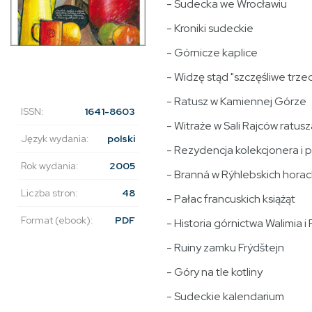
- Sudecka we Wrocławiu
- Kroniki sudeckie
- Górnicze kaplice
- Widzę stąd "szczęśliwe trze
- Ratusz w Kamiennej Górze
ISSN:
1641-8603
- Witraże w Sali Rajców ratu
Język wydania:
polski
- Rezydencja kolekcjonera i 
Rok wydania:
2005
- Branná w Rýhlebskich hora
Liczba stron:
48
- Pałac francuskich książąt
Format (ebook):
PDF
- Historia górnictwa Walimia i
- Ruiny zamku Frýdštejn
- Góry na tle kotliny
- Sudeckie kalendarium