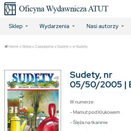
Sklep
Wydarzenia
Nasi autorzy
Home
«
Sklep
«
Czasopisma
«
Sudety
«
e-Sudety
Sudety, nr
05/50/2005 |
W numerze:
- Mamut pod Krukowem
- Ślęża na tkaninie