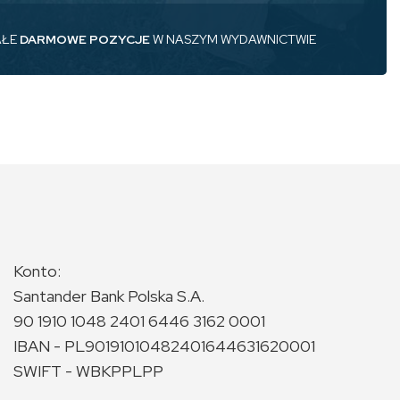
AŁE
DARMOWE POZYCJE
W NASZYM WYDAWNICTWIE
Konto:
Santander Bank Polska S.A.
90 1910 1048 2401 6446 3162 0001
IBAN - PL90191010482401644631620001
SWIFT - WBKPPLPP