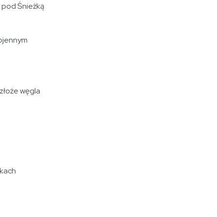
i pod Śnieżką
wojennym
 złoże węgla
akach