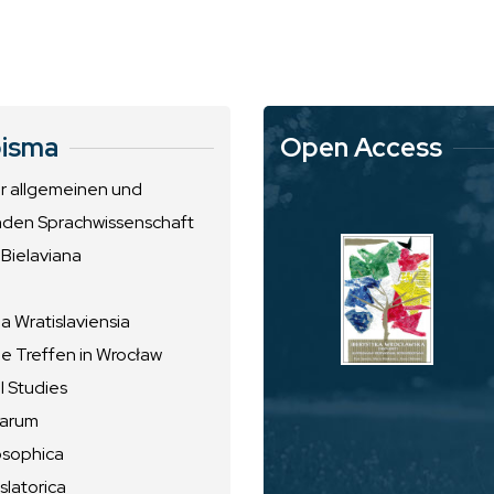
isma
Open Access
ur allgemeinen und
nden Sprachwissenschaft
 Bielaviana
 Wratislaviensia
he Treffen in Wrocław
l Studies
uarum
osophica
slatorica