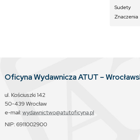
Sudety
Znaczenia
Oficyna Wydawnicza ATUT – Wrocław
ul. Kościuszki 142
50-439 Wrocław
e-mail:
wydawnictwo@atutoficyna.pl
NIP: 6911002900