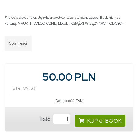
Filologia słowiańska
,
Językoznawstwo
,
Literaturoznawstwo
,
Badania nad
kulturą
,
NAUKI FILOLOGICZNE
,
Ebooki
,
KSIĄŻKI W JĘZYKACH OBCYCH
Spis treści
50.00 PLN
w tym VAT 5%
Dostępność:
TAK
ilość
KUP e-BOOK