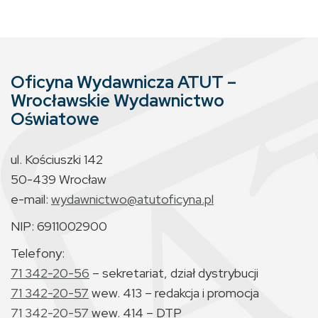
Oficyna Wydawnicza ATUT –
Wrocławskie Wydawnictwo
Oświatowe
ul. Kościuszki 142
50-439 Wrocław
e-mail:
wydawnictwo@atutoficyna.pl
NIP: 6911002900
Telefony:
71 342-20-56
– sekretariat, dział dystrybucji
71 342-20-57
wew. 413 – redakcja i promocja
71 342-20-57
wew. 414 – DTP