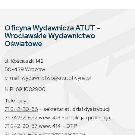
Oficyna Wydawnicza ATUT –
Wrocławskie Wydawnictwo
Oświatowe
ul. Kościuszki 142
50-439 Wrocław
e-mail:
wydawnictwo@atutoficyna.pl
NIP: 6911002900
Telefony:
71 342-20-56
– sekretariat, dział dystrybucji
71 342-20-57
wew. 413 – redakcja i promocja
71 342-20-57
wew. 414 – DTP
71 342-20-58
- redaktor naczelny