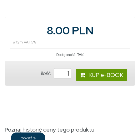
8.00 PLN
w tym VAT 5%
Dostępność:
TAK
ilość
KUP e-BOOK
Poznaj historię ceny tego produktu
pokaż
»