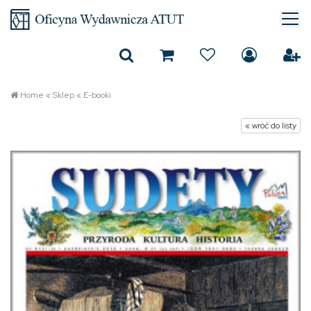
Home
«
Sklep
«
E-booki
« wróć do listy