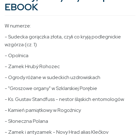
EBOOK
W numerze:
- Sudecka gorączka złota, czyli co kryją podlegnickie
wzgórza (cz. 1)
- Opolnica
- Zamek Hrubý Rohozec
- Ogrody różane w sudeckich uzdrowiskach
- "Groszowe organy" w Szklarskiej Porębie
- Ks. Gustav Standfuss - nestor śląskich entomologów
- Kamień pamiątkowy w Rogoźnicy
- Słoneczna Polana
- Zamek i antyzamek - Novy Hrad alias Klečkov