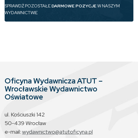
SPRAWDŹ POZOSTAŁE
DARMOWE POZYCJE
W NASZYM
WYDAWNICTWIE
Oficyna Wydawnicza ATUT –
Wrocławskie Wydawnictwo
Oświatowe
ul. Kościuszki 142
50-439 Wrocław
e-mail:
wydawnictwo@atutoficyna.pl