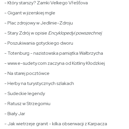
- Który starszy? Zamki Velkego Vřešťova
- Gigant w jizerskiej mgle
- Plac zdrojowy w Jedlinie-Zdroju
- Stary Zdrój w opisie
Encyklopedyi powszechnej
- Poszukiwania gotyckiego dworu
- Totenburg - nazistowska pamiątka Wałbrzycha
- www.e-sudety.com zaczyna od Kotliny Kłodzkiej
- Na starej pocztówce
- Herby na turystycznych szlakach
- Sudeckie legendy
- Ratusz w Strzegomiu
- Biały Jar
- Jak wietrzeje granit - kilka obserwacji z Karpacza