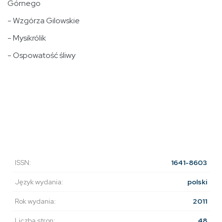
Górnego
- Wzgórza Gilowskie
- Mysikrólik
- Ospowatość śliwy
ISSN:
1641-8603
Język wydania:
polski
Rok wydania:
2011
Liczba stron:
48