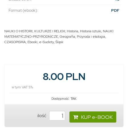
Format (ebook):
PDF
NAUKI O HISTORII, KULTURZE I RELIGII
,
Historia
,
Historia sztuki
,
NAUKI
MATEMATYCZNO-PRZYRODNICZE
,
Geografia
,
Przyroda i ekologia
,
CZASOPISMA
,
Ebooki
,
e-Sudety
,
Śląsk
8.00 PLN
w tym VAT 5%
Dostępność:
TAK
ilość
KUP e-BOOK