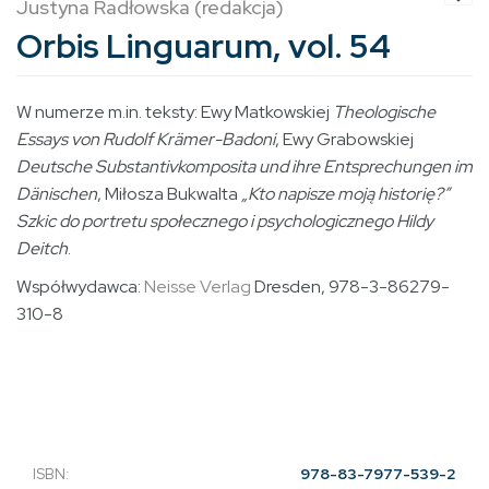
Justyna Radłowska (redakcja)
Orbis Linguarum, vol. 54
W numerze m.in. teksty: Ewy Matkowskiej
Theologische
Essays von Rudolf Krämer-Badoni
, Ewy Grabowskiej
Deutsche Substantivkomposita und ihre Entsprechungen im
Dänischen
, Miłosza Bukwalta
„Kto napisze moją historię?”
Szkic do portretu społecznego i psychologicznego Hildy
Deitch
.
Współwydawca:
Neisse Verlag
Dresden, 978-3-86279-
310-8
ISBN:
978-83-7977-539-2