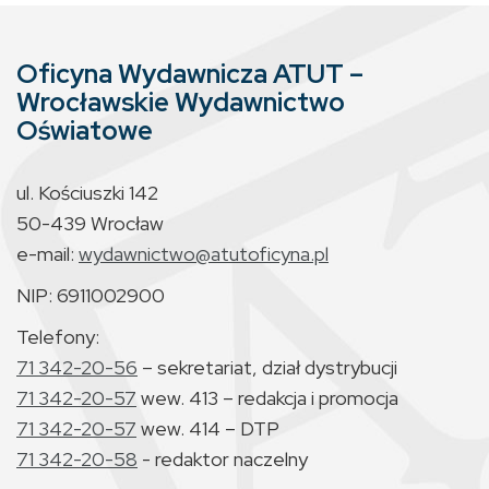
Oficyna Wydawnicza ATUT –
Wrocławskie Wydawnictwo
Oświatowe
ul. Kościuszki 142
50-439 Wrocław
e-mail:
wydawnictwo@atutoficyna.pl
NIP: 6911002900
Telefony:
71 342-20-56
– sekretariat, dział dystrybucji
71 342-20-57
wew. 413 – redakcja i promocja
71 342-20-57
wew. 414 – DTP
71 342-20-58
- redaktor naczelny