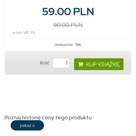
59.00 PLN
90.00 PLN
w tym VAT 5%
Dostępność:
TAK
ilość
KUP KSIĄŻKĘ
Poznaj historię ceny tego produktu
pokaż
»