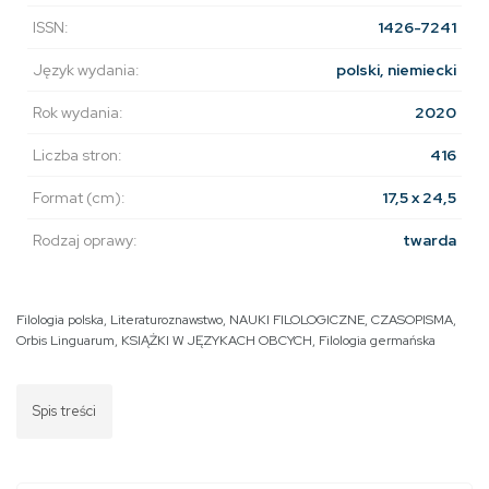
ISSN:
1426-7241
Język wydania:
polski, niemiecki
Rok wydania:
2020
Liczba stron:
416
Format (cm):
17,5 x 24,5
Rodzaj oprawy:
twarda
Filologia polska
,
Literaturoznawstwo
,
NAUKI FILOLOGICZNE
,
CZASOPISMA
,
Orbis Linguarum
,
KSIĄŻKI W JĘZYKACH OBCYCH
,
Filologia germańska
Spis treści