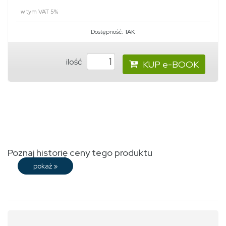
w tym VAT 5%
Dostępność:
TAK
ilość
KUP e-BOOK
Poznaj historię ceny tego produktu
pokaż
»