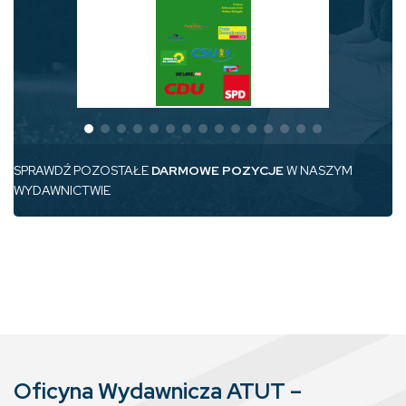
SPRAWDŹ POZOSTAŁE
DARMOWE POZYCJE
W NASZYM
WYDAWNICTWIE
Oficyna Wydawnicza ATUT –