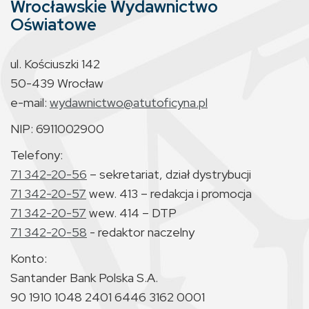
Wrocławskie Wydawnictwo
Oświatowe
ul. Kościuszki 142
50-439 Wrocław
e-mail:
wydawnictwo@atutoficyna.pl
NIP: 6911002900
Telefony:
71 342-20-56
– sekretariat, dział dystrybucji
71 342-20-57
wew. 413 – redakcja i promocja
71 342-20-57
wew. 414 – DTP
71 342-20-58
- redaktor naczelny
Konto:
Santander Bank Polska S.A.
90 1910 1048 2401 6446 3162 0001