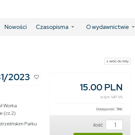
Nowości
Czasopisma
O wydawnictwie
« wróć do listy
81/2023
15.00 PLN
w tym VAT 5%
ół Worka
Dostępność:
TAK
 (cz.2)
trzelińskim Parku
ilość