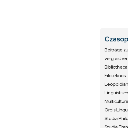
Czasop
Beiträge z
vergleiche
Bibliotheca
Filoteknos
Leopoldiana
Linguistisc
Multicultura
Orbis Ling
Studia Phil
Studia Tran