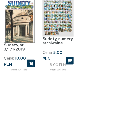
Sudety, numery
archiwalne
Sudety, nr
3/171/2019
Cena:
5.00
Cena:
10.00
PLN
PLN
8.00 PLN
w tym VAT 5%
w tym VAT 5%