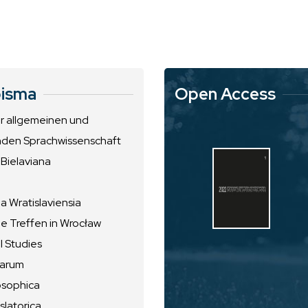
isma
Open Access
ur allgemeinen und
nden Sprachwissenschaft
 Bielaviana
 Wratislaviensia
he Treffen in Wrocław
l Studies
uarum
osophica
slatorica