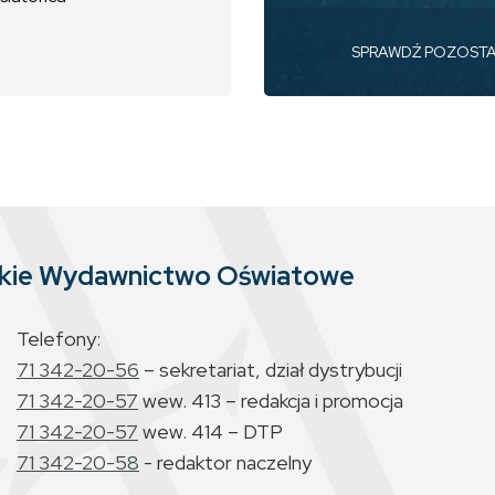
SPRAWDŹ POZOST
skie Wydawnictwo Oświatowe
Telefony:
71 342-20-56
– sekretariat, dział dystrybucji
71 342-20-57
wew. 413 – redakcja i promocja
71 342-20-57
wew. 414 – DTP
71 342-20-58
- redaktor naczelny