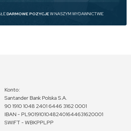
AŁE
DARMOWE POZYCJE
W NASZYM WYDAWNICTWIE
Konto:
Santander Bank Polska S.A.
90 1910 1048 2401 6446 3162 0001
IBAN - PL90191010482401644631620001
SWIFT - WBKPPLPP