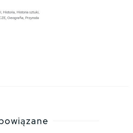
I
,
Historia
,
Historia sztuki
,
CZE
,
Geografia
,
Przyroda
powiązane