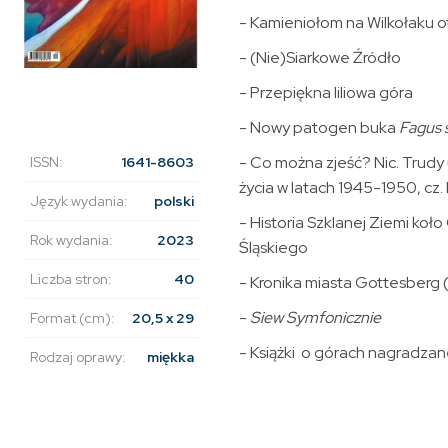
- Kamieniołom na Wilkołaku o
- (Nie)Siarkowe Źródło
- Przepiękna liliowa góra
- Nowy patogen buka
Fagus s
- Co można zjeść? Nic. Trud
ISSN:
1641-8603
życia w latach 1945-1950, cz. 
Język wydania:
polski
- Historia Szklanej Ziemi koł
Rok wydania:
2023
Śląskiego
Liczba stron:
40
- Kronika miasta Gottesberg (
-
Siew Symfonicznie
Format (cm):
20,5 x 29
- Książki o górach nagradza
Rodzaj oprawy:
miękka