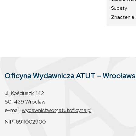
Sudety
Znaczenia
Oficyna Wydawnicza ATUT – Wrocław
ul. Kościuszki 142
50-439 Wrocław
e-mail:
wydawnictwo@atutoficyna.pl
NIP: 6911002900