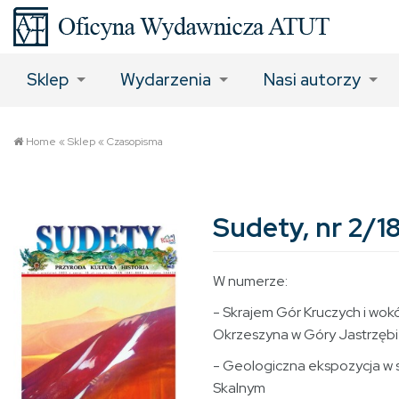
Sklep
Wydarzenia
Nasi autorzy
Home
«
Sklep
«
Czasopisma
Sudety, nr 2/1
W numerze:
- Skrajem Gór Kruczych i wok
Okrzeszyna w Góry Jastrzębie
- Geologiczna ekspozycja w s
Skalnym