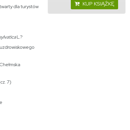
KUP KSIĄŻKĘ
twarty dla turystów
ylvatica
L.?
y uzdrowiskowego
I
o Chełmska
cz. 7)
ne