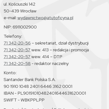
ul. Kościuszki 142
50-439 Wrocław
e-mail:
wydawnictwo@atutoficyna.pl
NIP: 6911002900
Telefony:
71 342-20-56
– sekretariat, dział dystrybucji
71 342-20-57
wew. 413 – redakcja i promocja
71 342-20-57
wew. 414 – DTP
71 342-20-58
- redaktor naczelny
Konto:
Santander Bank Polska S.A.
90 1910 1048 2401 6446 3162 0001
IBAN - PL90191010482401644631620001
SWIFT - WBKPPLPP