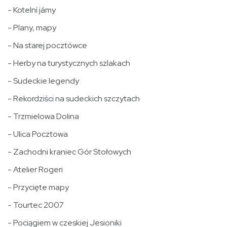
- Kotelní jámy
- Plany, mapy
- Na starej pocztówce
- Herby na turystycznych szlakach
- Sudeckie legendy
- Rekordziści na sudeckich szczytach
- Trzmielowa Dolina
- Ulica Pocztowa
- Zachodni kraniec Gór Stołowych
- Atelier Rogeri
- Przycięte mapy
- Tourtec 2007
- Pociągiem w czeskiej Jesioniki