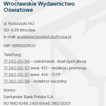
Wrocławskie Wydawnictwo
Oświatowe
ul. Kościuszki 142
50-439 Wrocław
e-mail:
wydawnictwo@atutoficyna.pl
NIP: 6911002900
Telefony:
71 342-20-56
– sekretariat, dział dystrybucji
71 342-20-57
wew. 413 – redakcja i promocja
71 342-20-57
wew. 414 – DTP
71 342-20-58
- redaktor naczelny
Konto:
Santander Bank Polska S.A.
90 1910 1048 2401 6446 3162 0001