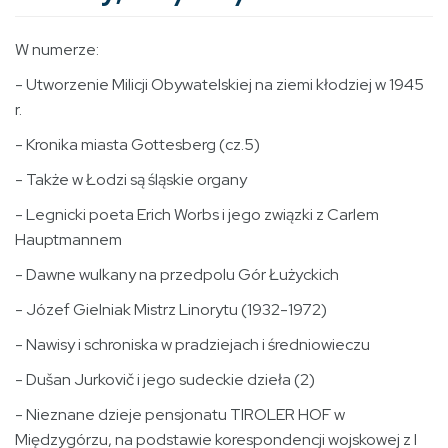
W numerze:
- Utworzenie Milicji Obywatelskiej na ziemi kłodziej w 1945
r.
- Kronika miasta Gottesberg (cz.5)
- Także w Łodzi są śląskie organy
- Legnicki poeta Erich Worbs i jego związki z Carlem
Hauptmannem
- Dawne wulkany na przedpolu Gór Łużyckich
- Józef Gielniak Mistrz Linorytu (1932-1972)
- Nawisy i schroniska w pradziejach i średniowieczu
- Dušan Jurkovič i jego sudeckie dzieła (2)
- Nieznane dzieje pensjonatu TIROLER HOF w
Międzygórzu, na podstawie korespondencji wojskowej z I