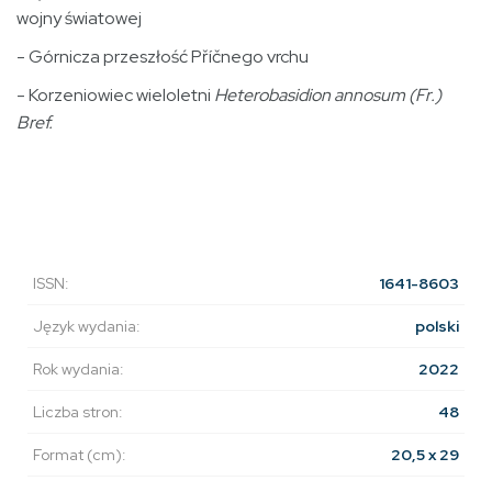
wojny światowej
- Górnicza przeszłość Příčnego vrchu
- Korzeniowiec wieloletni
Heterobasidion annosum (Fr.)
Bref.
ISSN:
1641-8603
Język wydania:
polski
Rok wydania:
2022
Liczba stron:
48
Format (cm):
20,5 x 29