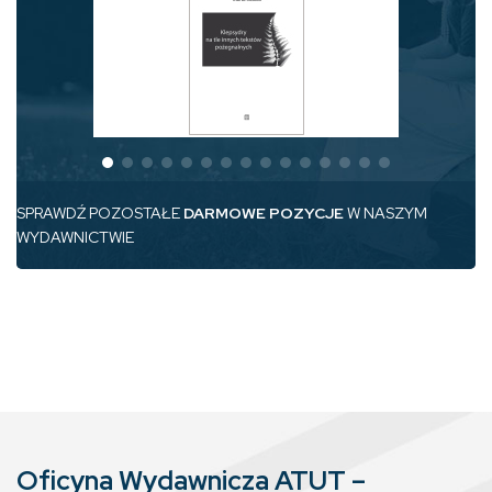
SPRAWDŹ POZOSTAŁE
DARMOWE POZYCJE
W NASZYM
WYDAWNICTWIE
Oficyna Wydawnicza ATUT –