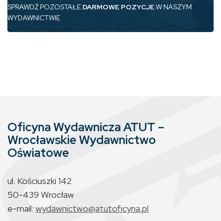
SPRAWDŹ POZOSTAŁE
DARMOWE POZYCJE
W NASZYM
WYDAWNICTWIE
Oficyna Wydawnicza ATUT –
Wrocławskie Wydawnictwo
Oświatowe
ul. Kościuszki 142
50-439 Wrocław
e-mail:
wydawnictwo@atutoficyna.pl