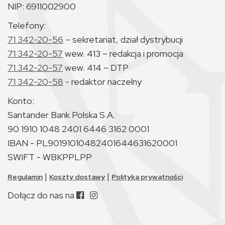
NIP: 6911002900
Telefony:
71 342-20-56
– sekretariat, dział dystrybucji
71 342-20-57
wew. 413 – redakcja i promocja
71 342-20-57
wew. 414 – DTP
71 342-20-58
- redaktor naczelny
Konto:
Santander Bank Polska S.A.
90 1910 1048 2401 6446 3162 0001
IBAN - PL90191010482401644631620001
SWIFT - WBKPPLPP
|
|
Regulamin
Koszty dostawy
Polityka prywatności
Dołącz do nas na