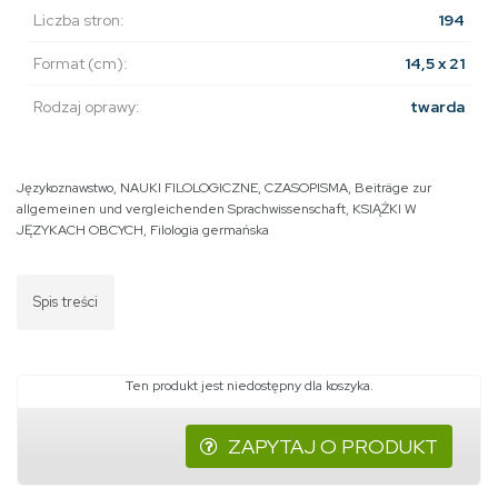
Liczba stron:
194
Format (cm):
14,5 x 21
Rodzaj oprawy:
twarda
Językoznawstwo
,
NAUKI FILOLOGICZNE
,
CZASOPISMA
,
Beiträge zur
allgemeinen und vergleichenden Sprachwissenschaft
,
KSIĄŻKI W
JĘZYKACH OBCYCH
,
Filologia germańska
Spis treści
Ten produkt jest niedostępny dla koszyka.
ZAPYTAJ O PRODUKT