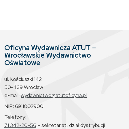
Oficyna Wydawnicza ATUT –
Wrocławskie Wydawnictwo
Oświatowe
ul. Kościuszki 142
50-439 Wrocław
e-mail:
wydawnictwo@atutoficyna.pl
NIP: 6911002900
Telefony:
71 342-20-56
– sekretariat, dział dystrybucji