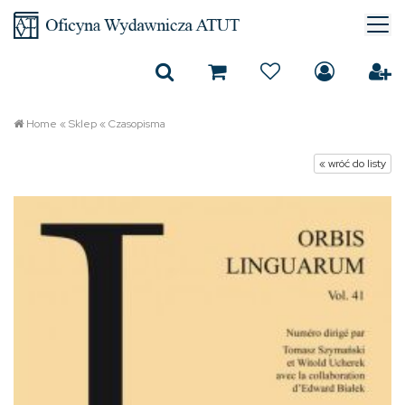
Home
«
Sklep
«
Czasopisma
« wróć do listy