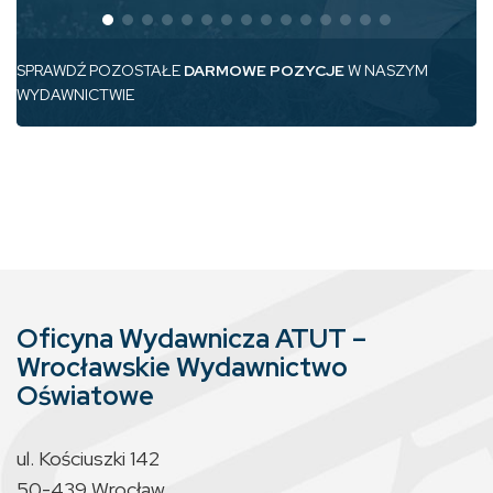
SPRAWDŹ POZOSTAŁE
DARMOWE POZYCJE
W NASZYM
WYDAWNICTWIE
Oficyna Wydawnicza ATUT –
Wrocławskie Wydawnictwo
Oświatowe
ul. Kościuszki 142
50-439 Wrocław