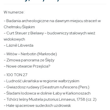
W numerze:
- Badania archeologiczne na dawnym miejscu straceń w
Chełmsku Śląskim
- Curt Steuer z Bielawy – budowniczy stalowych wież
widokowych
- Lázně Libverda
- Witów – Nerbotin (Markrode)
- Zimowa panorama ze Ślęży
- Nowe otwarcie Przejścia?
- 100 TON 27
- Ludność ukraińska w regionie wałbrzyskim
- Gwiazdosz rudawy (Geastrum rufescens (Pers.)
- Śladami lodowca w dolinie Łaby w Karkonoszach
- Tchórz leśny Mustela putorius Linnaeus, 1758 (cz. 2)
- Hale spacerowe sudeckich uzdrowisk