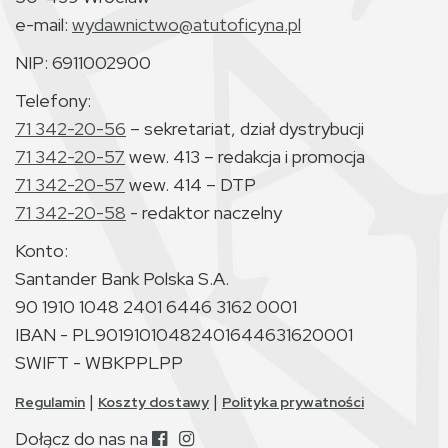
e-mail:
wydawnictwo@atutoficyna.pl
NIP: 6911002900
Telefony:
71 342-20-56
– sekretariat, dział dystrybucji
71 342-20-57
wew. 413 – redakcja i promocja
71 342-20-57
wew. 414 – DTP
71 342-20-58
- redaktor naczelny
Konto:
Santander Bank Polska S.A.
90 1910 1048 2401 6446 3162 0001
IBAN - PL90191010482401644631620001
SWIFT - WBKPPLPP
|
|
Regulamin
Koszty dostawy
Polityka prywatności
Dołącz do nas na