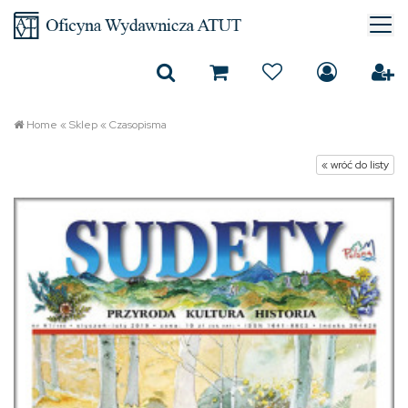
Home
«
Sklep
«
Czasopisma
« wróć do listy