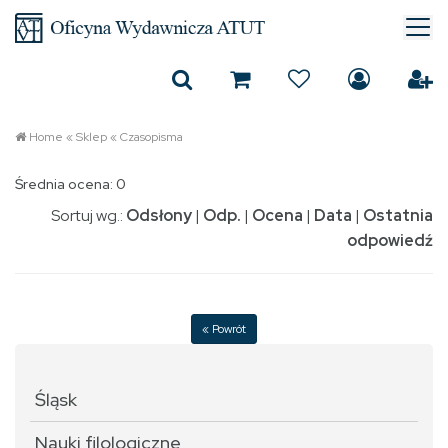
Home
«
Sklep
«
Czasopisma
Średnia ocena: 0
Sortuj wg.:
Odsłony
|
Odp.
|
Ocena
|
Data
|
Ostatnia
odpowiedź
« Powrót
Śląsk
Nauki filologiczne