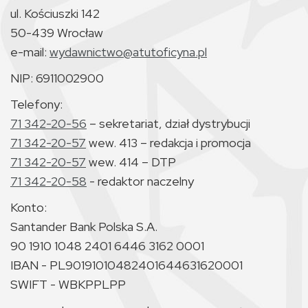
ul. Kościuszki 142
50-439 Wrocław
e-mail:
wydawnictwo@atutoficyna.pl
NIP: 6911002900
Telefony:
71 342-20-56
– sekretariat, dział dystrybucji
71 342-20-57
wew. 413 – redakcja i promocja
71 342-20-57
wew. 414 – DTP
71 342-20-58
- redaktor naczelny
Konto:
Santander Bank Polska S.A.
90 1910 1048 2401 6446 3162 0001
IBAN - PL90191010482401644631620001
SWIFT - WBKPPLPP