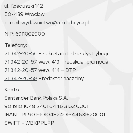
ul. Kościuszki 142
50-439 Wrocław
e-mail:
wydawnictwo@atutoficyna.pl
NIP: 6911002900
Telefony:
71 342-20-56
– sekretariat, dział dystrybucji
71 342-20-57
wew. 413 – redakcja i promocja
71 342-20-57
wew. 414 – DTP
71 342-20-58
- redaktor naczelny
Konto:
Santander Bank Polska S.A.
90 1910 1048 2401 6446 3162 0001
IBAN - PL90191010482401644631620001
SWIFT - WBKPPLPP