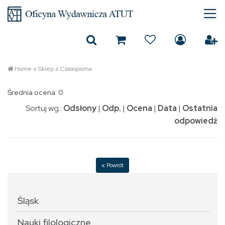
Home
«
Sklep
«
Czasopisma
Średnia ocena: 0
Sortuj wg.:
Odsłony
|
Odp.
|
Ocena
|
Data
|
Ostatnia
odpowiedź
« Powrót
Śląsk
Nauki filologiczne