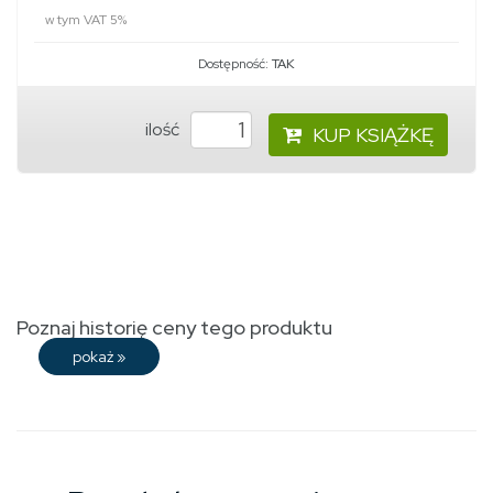
w tym VAT 5%
Dostępność:
TAK
ilość
KUP KSIĄŻKĘ
Poznaj historię ceny tego produktu
pokaż
»