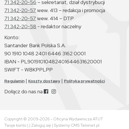
71 342-20-56
– sekretariat, dział dystrybucji
71 342-20-57
wew. 413 – redakcja i promocja
71 342-20-57
wew. 414 – DTP
71 342-20-58
- redaktor naczelny
Konto:
Santander Bank Polska S.A.
90 1910 1048 2401 6446 3162 0001
IBAN - PL90191010482401644631620001
SWIFT - WBKPPLPP
|
|
Regulamin
Koszty dostawy
Polityka prywatności
Dołącz do nas na
Copyright © 2009-2026 - Oficyna Wydawnicza ATUT
Twoje konto
| |
Zaloguj się
|
Systemy CMS Telvinet.pl