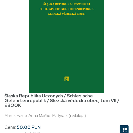
Śląska Republika Uczonych / Schlesische
Gelehrtenrepublik / Slezská vědecká obec, tom VII /
EBOOK
Marek Hałub, Anna Mańko-Matysiak (redakcja)
Cena:
50.00 PLN