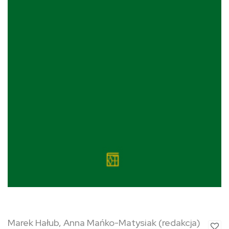
Marek Hałub, Anna Mańko-Matysiak (redakcja)