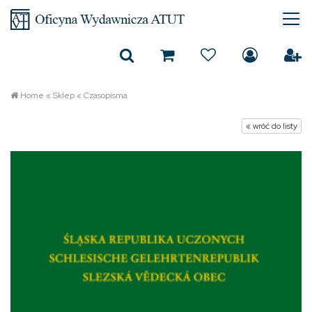
Home
«
Sklep
«
Czasopisma
« wróć do listy