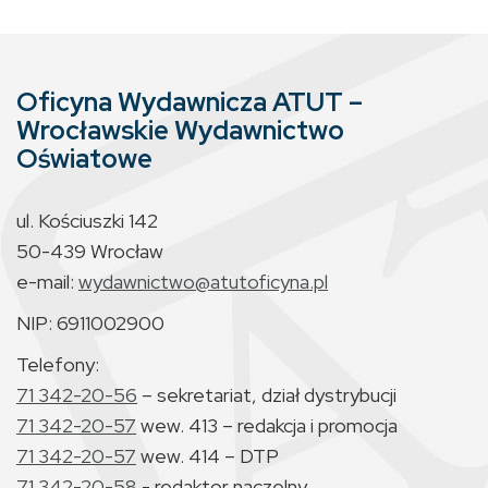
Oficyna Wydawnicza ATUT –
Wrocławskie Wydawnictwo
Oświatowe
ul. Kościuszki 142
50-439 Wrocław
e-mail:
wydawnictwo@atutoficyna.pl
NIP: 6911002900
Telefony:
71 342-20-56
– sekretariat, dział dystrybucji
71 342-20-57
wew. 413 – redakcja i promocja
71 342-20-57
wew. 414 – DTP
71 342-20-58
- redaktor naczelny