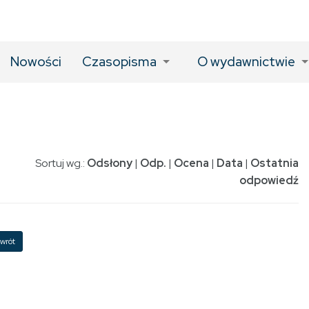
Nowości
Czasopisma
O wydawnictwie
Sortuj wg.:
Odsłony
|
Odp.
|
Ocena
|
Data
|
Ostatnia
odpowiedź
wrót