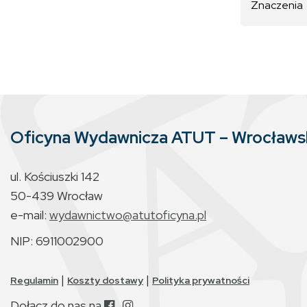
Znaczenia
Oficyna Wydawnicza ATUT – Wrocław
ul. Kościuszki 142
50-439 Wrocław
e-mail:
wydawnictwo@atutoficyna.pl
NIP: 6911002900
|
|
Regulamin
Koszty dostawy
Polityka prywatności
Dołącz do nas na