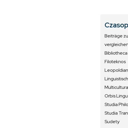
Czasop
Beiträge z
vergleiche
Bibliotheca
Filoteknos
Leopoldiana
Linguistisc
Multicultura
Orbis Ling
Studia Phil
Studia Tran
Sudety