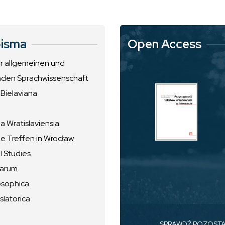
isma
Open Access
ur allgemeinen und
nden Sprachwissenschaft
 Bielaviana
 Wratislaviensia
he Treffen in Wrocław
l Studies
uarum
osophica
slatorica
SPRAWDŹ POZOST