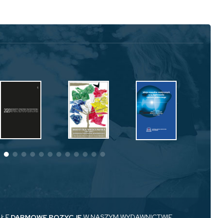
AŁE
DARMOWE POZYCJE
W NASZYM WYDAWNICTWIE