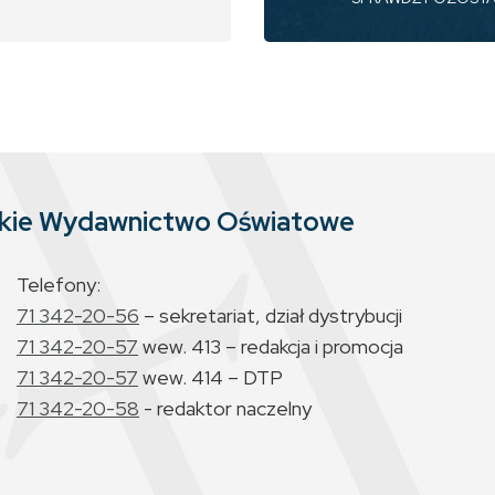
skie Wydawnictwo Oświatowe
Telefony:
71 342-20-56
– sekretariat, dział dystrybucji
71 342-20-57
wew. 413 – redakcja i promocja
71 342-20-57
wew. 414 – DTP
71 342-20-58
- redaktor naczelny