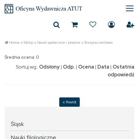
Home
«
Sklep
«
Nauki społeczne i prawne
«
Bezpieczeństwo
Średnia ocena: 0
Sortuj wg.:
Odsłony
|
Odp.
|
Ocena
|
Data
|
Ostatnia
odpowiedź
« Powrót
Śląsk
Nauki filologiczne