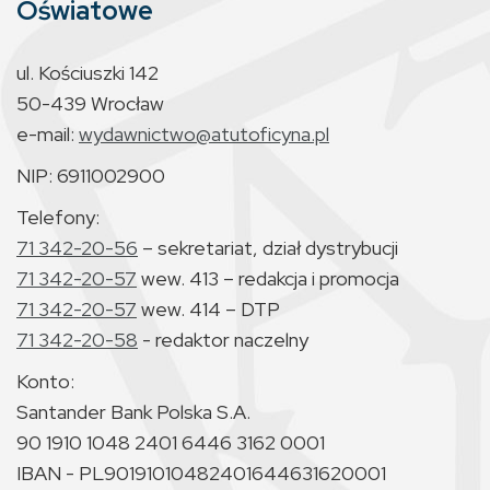
Oświatowe
ul. Kościuszki 142
50-439 Wrocław
e-mail:
wydawnictwo@atutoficyna.pl
NIP: 6911002900
Telefony:
71 342-20-56
– sekretariat, dział dystrybucji
71 342-20-57
wew. 413 – redakcja i promocja
71 342-20-57
wew. 414 – DTP
71 342-20-58
- redaktor naczelny
Konto:
Santander Bank Polska S.A.
90 1910 1048 2401 6446 3162 0001
IBAN - PL90191010482401644631620001