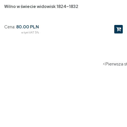
Wilno w świecie widowisk 1824–1832
Cena:
80.00 PLN
w tym VAT 5%
<Pierwsza st