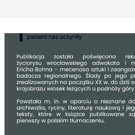
Złotonośne Góry Sobotnie
panami nas uczyniły