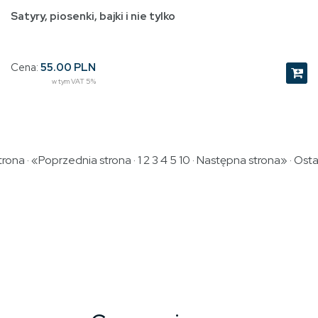
Satyry, piosenki, bajki i nie tylko
Cena:
55.00 PLN
w tym VAT 5%
rona · «Poprzednia strona · 1
2
3
4
5
10
·
Następna strona»
·
Osta