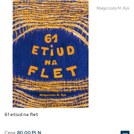
Małgorzata M. Ryk
61 etiud na flet
Cena:
80.00 PLN