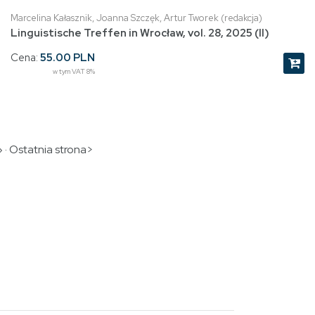
Marcelina Kałasznik, Joanna Szczęk, Artur Tworek (redakcja)
Linguistische Treffen in Wrocław, vol. 28, 2025 (II)
Cena:
55.00 PLN
w tym VAT 8%
»
·
Ostatnia strona>