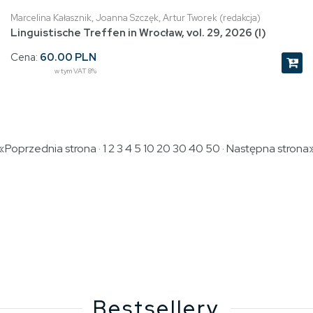
Marcelina Kałasznik, Joanna Szczęk, Artur Tworek (redakcja)
Linguistische Treffen in Wrocław, vol. 29, 2026 (I)
Cena:
60.00 PLN
w tym VAT 8%
 «Poprzednia strona · 1
2
3
4
5
10
20
30
40
50
·
Następna strona
Bestsellery