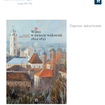
w tym VAT 5%
Zbigniew Jędrychowski